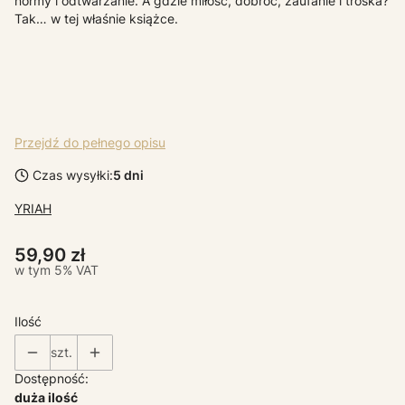
normy i odtwarzanie. A gdzie miłość, dobroć, zaufanie i troska?
Tak… w tej właśnie książce.
Przejdź do pełnego opisu
Czas wysyłki:
5 dni
YRIAH
Cena
59,90 zł
w tym 5% VAT
w tym
5%
VAT
Ilość
szt.
Dostępność:
duża ilość