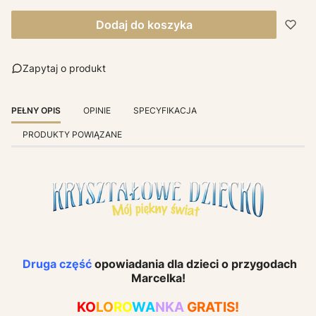
Dodaj do koszyka
Zapytaj o produkt
PEŁNY OPIS
OPINIE
SPECYFIKACJA
PRODUKTY POWIĄZANE
Druga część
opowiadania dla dzieci o przygodach
Marcelka!
KO
LO
RO
WA
NKA
GRATIS!