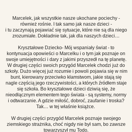
Marcelek, jak wszystkie nasze ukochane pociechy -
również rośnie. I tak samo jak nasze
dzieci
-
i tu zaczynają pojawiać się sytuacje, które nie są dla niego
zrozumiałe. Dokładnie tak, jak dla naszych
dzieci
…
Kryształowe
Dziecko
- Mój wspaniały świat - to
kontynuacja opowieści o Marcelku i o tym jak poznaje on
swoje umiejętności i dary z jakimi przyszedł na tę planetę.
W drugiej części swoich przygód Marcelek chodzi już do
szkoły. Dużo więcej już rozumie i powoli pojawia się w nim
bunt, kierowany przeciwko kłamstwom, jakie stają się
nagle częścią jego rzeczywistości, a których źródłem staje
się szkoła. Bo
kryształowe
dzieci
dziwią się, że
nieodłącznym elementem tego świata - są systemy, normy
i odtwarzanie. A gdzie miłość, dobroć, zaufanie i troska?
Tak… w tej właśnie książce.
W drugiej części przygód Marcelek poznaje swojego
ziemskiego strażnika, choć nigdy nie był sam, bo zawsze
towarzyszył mu Todo.