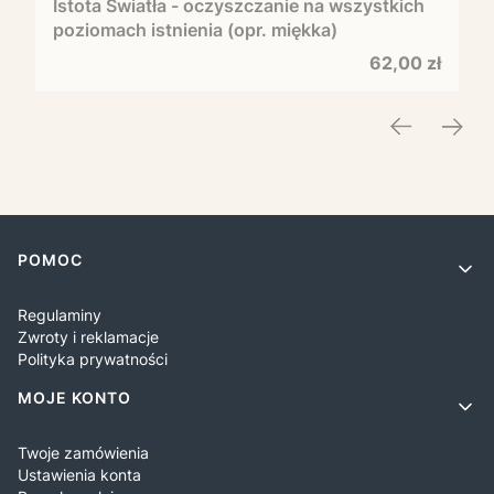
Istota Światła - oczyszczanie na wszystkich
poziomach istnienia (opr. miękka)
Cena
62,00 zł
Linki w stopce
POMOC
Regulaminy
Zwroty i reklamacje
Polityka prywatności
MOJE KONTO
Twoje zamówienia
Ustawienia konta