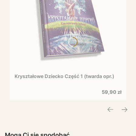
Kryształowe Dziecko Część 1 (twarda opr.)
Cena
59,90 zł
Mogą Ci się spodobać