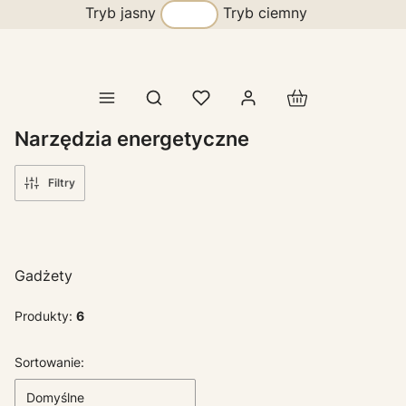
Tryb jasny
Tryb ciemny
Produkty w koszy
Otwórz wyszukiwarkę
Narzędzia energetyczne
Filtry
Gadżety
Produkty:
6
Lista produktów
Sortowanie:
Domyślne