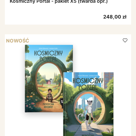
Kosmiczny Portal - pakiet X5 (twarda opr.)
Cena
248,00 zł
NOWOŚĆ