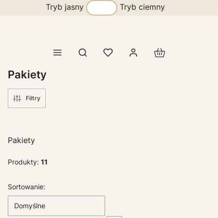
Tryb jasny
Tryb ciemny
Produkty w koszy
Otwórz wyszukiwarkę
Pakiety
Filtry
Pakiety
Produkty:
11
Lista produktów
Sortowanie:
Domyślne