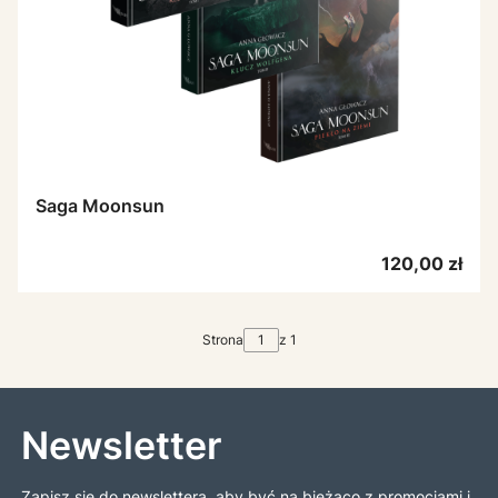
Saga Moonsun
Cena
120,00 zł
Strona
z 1
Newsletter
Zapisz się do newslettera, aby być na bieżąco z promocjami i