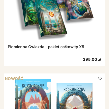
Płomienna Gwiazda - pakiet całkowity X5
Cena
295,00 zł
NOWOŚĆ